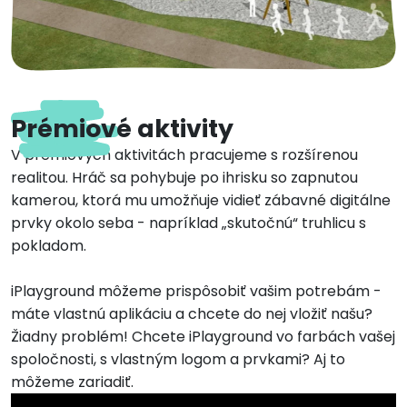
Prémiové aktivity
V prémiových aktivitách pracujeme s rozšírenou
realitou. Hráč sa pohybuje po ihrisku so zapnutou
kamerou, ktorá mu umožňuje vidieť zábavné digitálne
prvky okolo seba - napríklad „skutočnú“ truhlicu s
pokladom.
iPlayground môžeme prispôsobiť vašim potrebám -
máte vlastnú aplikáciu a chcete do nej vložiť našu?
Žiadny problém! Chcete iPlayground vo farbách vašej
spoločnosti, s vlastným logom a prvkami? Aj to
môžeme zariadiť.