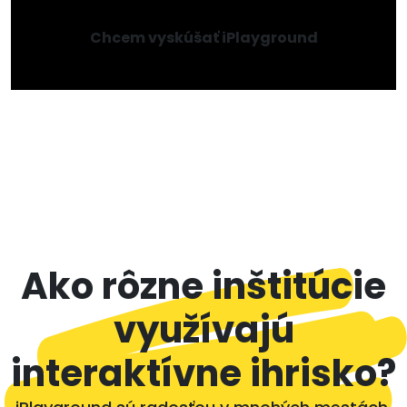
Chcem vyskúšať iPlayground
Ako rôzne inštitúcie
využívajú
interaktívne ihrisko?