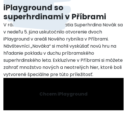
iPlayground so
superhrdinami v Příbrami
V rámci celodenného podujatia Superhrdina Novák sa
v nedeľu 5. júna uskutočnilo otvorenie dvoch
iPlayground v areáli Nového rybníka v Příbrami.
Návštevníci „Nováka“ si mohli vyskúšať novú hru na
hľadanie pokladu v duchu príbramského
superhrdinského leta. Exkluzívne v Příbrami si môžete
zahrať množstvo nových a neotrelých hier, ktoré boli
vytvorené špeciálne pre túto príležitosť.
Chcem iPlayground