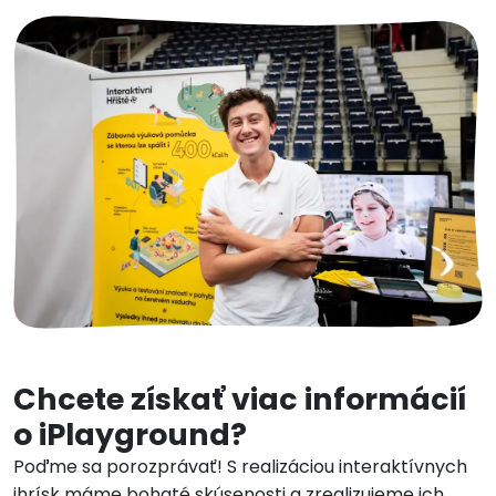
vymeniť batériu každé dva
roky. Náklady na údržbu tak v
priebehu rokov nepresiahnu
niekoľko tisíc korún.
Chcete získať viac informácií
o iPlayground?
Poďme sa porozprávať! S realizáciou interaktívnych
ihrísk máme bohaté skúsenosti a zrealizujeme ich