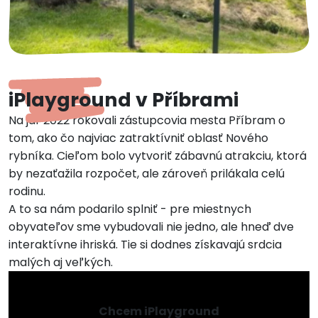
iPlayground v Příbrami
Na jar 2022 rokovali zástupcovia mesta Příbram o
tom, ako čo najviac zatraktívniť oblasť Nového
rybníka. Cieľom bolo vytvoriť zábavnú atrakciu, ktorá
by nezaťažila rozpočet, ale zároveň prilákala celú
rodinu.
A to sa nám podarilo splniť - pre miestnych
obyvateľov sme vybudovali nie jedno, ale hneď dve
interaktívne ihriská. Tie si dodnes získavajú srdcia
malých aj veľkých.
Chcem iPlayground