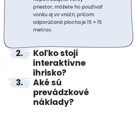
priestor, môžete ho používať
vonku aj vo vnútri, pričom
odporúčaná plocha je 15 × 15
metrov.
Koľko stojí
interaktívne
ihrisko?
Aké sú
Cena je vždy individuálna. V
závislosti od miesta a
prevádzkové
použitia. Neváhajte nás
náklady?
kontaktovať pre viac
Interaktívne ihrisko nemusí
informácií
byť pripojené k internetu ani
k elektrickej sieti. Jediné, čo
budete musieť urobiť, je