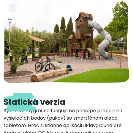
Statická verzia
Systém iPlayground funguje na princípe prepojenia
vysielacích bodov (pukov) so smartfónom alebo
tabletom. Hráč si stiahne aplikáciu iPlayground pre
Android alebo iOS, ktorá je k dispozícii zadarmo.