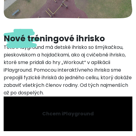
Nové tréningové ihrisko
Toto iPlayground má detské ihrisko so šmýkačkou,
pieskoviskom a hojdačkami, ako aj cvičebné ihrisko,
ktoré sme pridali do hry „Workout“ v aplikácii
iPlayground. Pomocou interaktívneho ihriska sme
prepojili fyzické ihriská do jedného celku, ktorý dokáže
zabaviť všetkých členov rodiny. Od tých najmenších
až po dospelých.
Chcem iPlayground