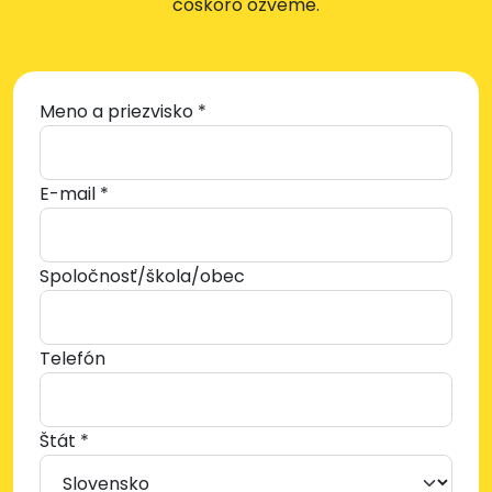
čoskoro ozveme.
Meno a priezvisko *
E-mail *
Spoločnosť/škola/obec
Telefón
Štát *