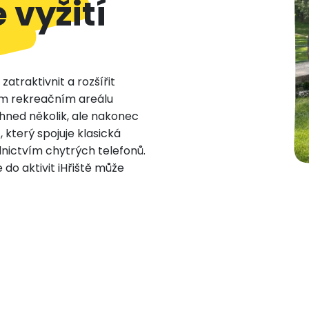
 vyžití
zatraktivnit a rozšířit
ém rekreačním areálu
hned několik, ale nakonec
, který spojuje klasická
dnictvím chytrých telefonů.
e do aktivit iHřiště může