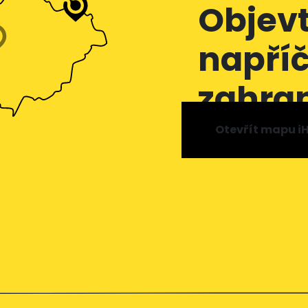
Objevt
napříč
zahran
Otevřít mapu iH