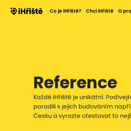
Co je iHřiště?
Chci iHřiště
O pro
Reference
Každé iHřiště je unikátní. Podívejt
poradili s jejich budováním nap
Česku a vyrazte otestovat to nejbl