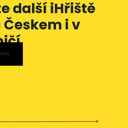
e další iHřiště
 Českem i v
ičí
řišť