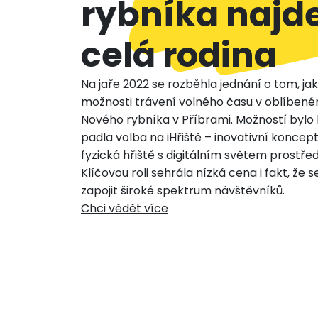
rybníka najde
celá rodina
Na jaře 2022 se rozběhla jednání o tom, jak 
možnosti trávení volného času v oblíben
Nového rybníka v Příbrami. Možností bylo 
padla volba na iHřiště – inovativní koncept
fyzická hřiště s digitálním světem prostře
Klíčovou roli sehrála nízká cena i fakt, že s
zapojit široké spektrum návštěvníků.
Chci vědět více