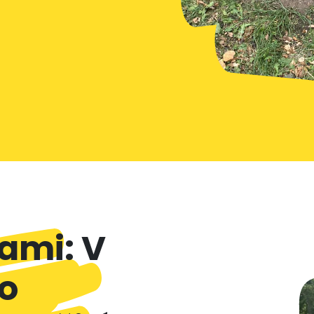
rami: V
o