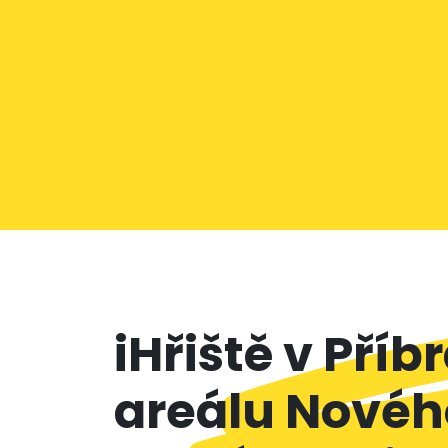
iHřiště v Příb
areálu Novéh