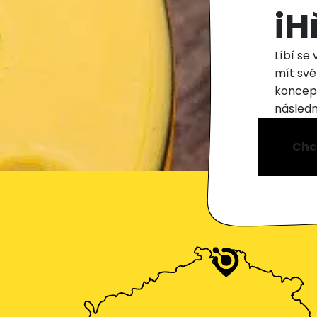
iH
Líbí se
mít své
koncept
následn
dnes.
Chci