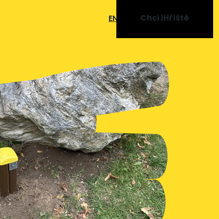
Chci iHřiště
EN
SK