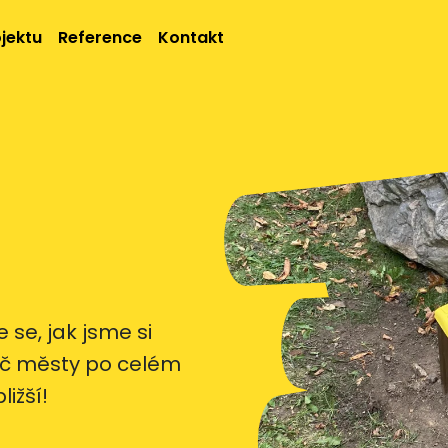
jektu
Reference
Kontakt
e se, jak jsme si
říč městy po celém
ižší!