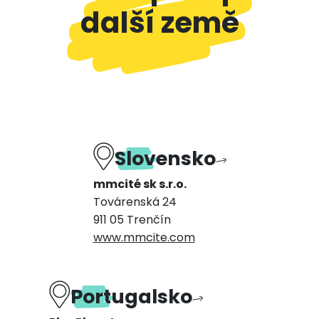
další země
Slovensko
mmcité sk s.r.o.
Továrenská 24
911 05 Trenčín
www.mmcite.com
Portugalsko